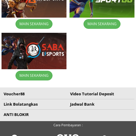
MAIN SEKARANG
MAIN SEKARANG
MAIN SEKARANG
Voucher88
Video Tutorial Deposit
Link Bolatangkas
Jadwal Bank
ANTI BLOKIR
Cara Pembayaran :